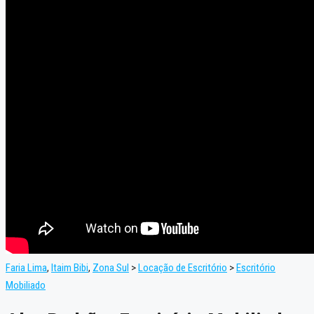
Faria Lima
,
Itaim Bibi
,
Zona Sul
>
Locação de Escritório
>
Escritório
Mobiliado