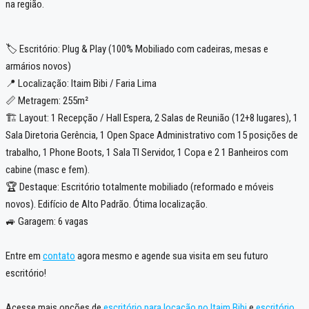
na região.
🏷️ Escritório: Plug & Play (100% Mobiliado com cadeiras, mesas e
armários novos)
📍 Localização: Itaim Bibi / Faria Lima
📏 Metragem: 255m²
🏗️ Layout: 1 Recepção / Hall Espera, 2 Salas de Reunião (12+8 lugares), 1
Sala Diretoria Gerência, 1 Open Space Administrativo com 15 posições de
trabalho, 1 Phone Boots, 1 Sala TI Servidor, 1 Copa e 2 1 Banheiros com
cabine (masc e fem).
🏆 Destaque: Escritório totalmente mobiliado (reformado e móveis
novos). Edifício de Alto Padrão. Ótima localização.
🚙 Garagem: 6 vagas
Entre em
contato
agora mesmo e agende sua visita em seu futuro
escritório!
Acesse mais opções de
escritório para locação no Itaim Bibi
e
escritório