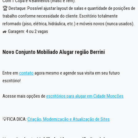
Com 1 Copa e 4 Banheiros (masc e fem).
🏆 Destaque: Possível ajustar layout de salas e quantidade de posições de
trabalho conforme necessidade do cliente. Escritório totalmente
reformado (piso, elétrica, hidráulica, etc.) e móveis novos (nunca usados).
🚙 Garagem: 4 ou 2 vagas
Novo Conjunto Mobiliado Alugar região Berrini
Entre em
contato
agora mesmo e agende sua visita em seu futuro
escritório!
Acesse mais opções de
escritórios para alugar em Cidade Monções
💡FICA DICA:
Criação, Modernização e Atualização de Sites