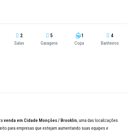
2
5
1
4
Salas
Garagens
Copa
Banheiros
ra
venda em Cidade Monções / Brooklin
, uma das localizações
feito para empresas que estejam aumentando suas equipes e