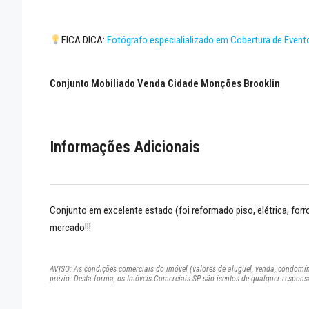
FICA DICA:
Fotógrafo especialializado em Cobertura de Event
Conjunto Mobiliado Venda Cidade Monções Brooklin
Informações Adicionais
Conjunto em excelente estado (foi reformado piso, elétrica, forr
mercado!!!
AVISO: As condições comerciais do imóvel (valores de aluguel, venda, condomíni
prévio. Desta forma, os Imóveis Comerciais SP são isentos de qualquer respons