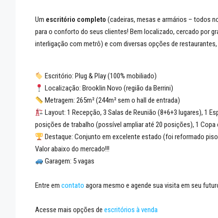
Um
escritório completo
(cadeiras, mesas e armários – todos no
para o conforto do seus clientes! Bem localizado, cercado por gr
interligação com metrô) e com diversas opções de restaurantes,
Escritório: Plug & Play (100% mobiliado)
Localização: Brooklin Novo (região da Berrini)
Metragem: 265m² (244m² sem o hall de entrada)
Layout: 1 Recepção, 3 Salas de Reunião (8+6+3 lugares), 1 E
posições de trabalho (possível ampliar até 20 posições), 1 Copa
Destaque: Conjunto em excelente estado (foi reformado piso, e
Valor abaixo do mercado!!!
Garagem: 5 vagas
Entre em
contato
agora mesmo e agende sua visita em seu futuro
Acesse mais opções de
escritórios à venda