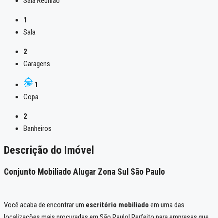
Sala Reunião
1
Sala
2
Garagens
1
Copa
2
Banheiros
Descrição do Imóvel
Conjunto Mobiliado Alugar Zona Sul São Paulo
Você acaba de encontrar um
escritório mobiliado
em uma das
localizações mais procuradas em São Paulo! Perfeito para empresas que