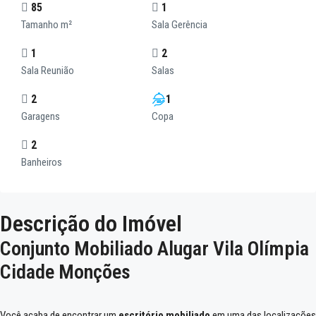
85
1
Tamanho m²
Sala Gerência
1
2
Sala Reunião
Salas
2
1
Garagens
Copa
2
Banheiros
Descrição do Imóvel
Conjunto Mobiliado Alugar Vila Olímpia
Cidade Monções
Você acaba de encontrar um
escritório mobiliado
em uma das localizações