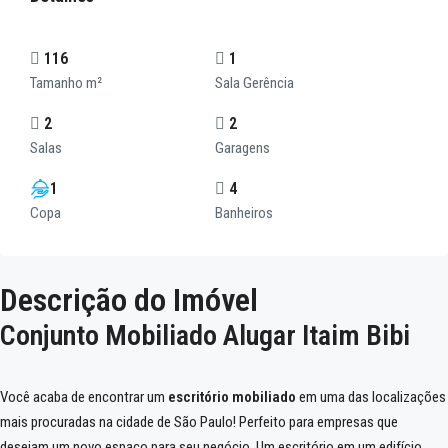
116
1
Tamanho m²
Sala Gerência
2
2
Salas
Garagens
1
4
Copa
Banheiros
Descrição do Imóvel
Conjunto Mobiliado Alugar Itaim Bibi
Você acaba de encontrar um
escritório mobiliado
em uma das localizações
mais procuradas na cidade de São Paulo! Perfeito para empresas que
desejam um novo espaço para seu negócio. Um escritório em um edifício