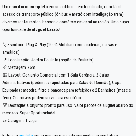
Um
escritório completo
em um edifício bem localizado, com fácil
acesso de transporte público (ônibus e metrô com interligação trem),
diversos restaurantes, bancos e comércio em geral na região. Uma super
oportunidade de
aluguel barato
!
🏷️Escritório: Plug & Play (100% Mobiliado com cadeiras, mesas e
armários)
📍 Localização: Jardim Paulista (região da Paulista)
📏 Metragem: 96m²
🏗️ Layout: Conjunto Comercial com 1 Sala Gerência, 2 Salas
Administrativas (podem ser ajustadas para Salas de Reunião), Copa
Equipada (cafeteira, filtro e bancada para refeição) e 2 Banheiros (masc e
fem). Os móveis podem servir para escritório.
🏆 Destaque: Conjunto pronto para uso. Valor pacote de aluguel abaixo do
mercado. Super Oportunidade!
🚙 Garagem: 1 vaga
Entre em
contato
agora mesmo e agende sua visita em seu futuro