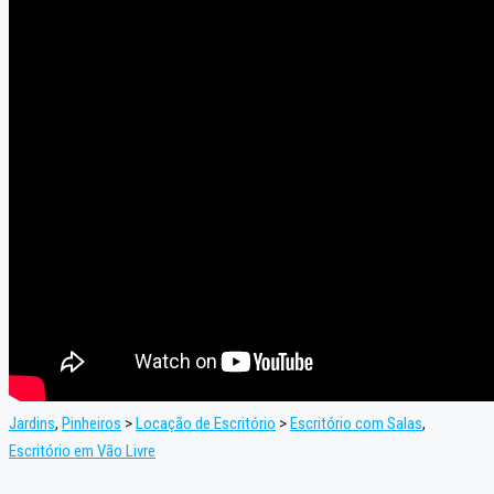
Jardins
,
Pinheiros
>
Locação de Escritório
>
Escritório com Salas
,
Escritório em Vão Livre