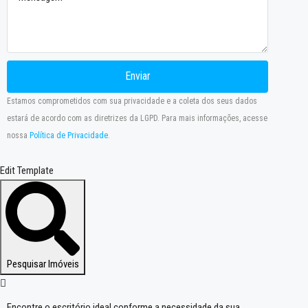
Enviar
Estamos comprometidos com sua privacidade e a coleta dos seus dados
estará de acordo com as diretrizes da LGPD. Para mais informações, acesse
nossa
Política de Privacidade
.
Edit Template
Pesquisar Imóveis
Encontre o escritório ideal conforme a necessidade da sua