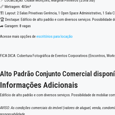
📍 Localização: Cidade Monções, Marginal Pinheiros (Zona Sul)
📏 Metragem: 405m²
🏗️ Layout: 2 Salas Privativas Gerência, 1 Open Space Administrativo, 1 Sala 
🏆 Destaque: Edifício de alto padrão e com diversos serviços. Possibilidade 
🚙 Garagem: 8 vagas
Acesse mais opções de
escritórios para locação
FICA DICA: Cobertura Fotográfica de Eventos Corporativos (Encontros, Wor
Alto Padrão Conjunto Comercial dispon
Informações Adicionais
Edifício de alto padrão e com diversos serviços. Possibilidade de mobiliar co
AVISO: As condições comerciais do imóvel (valores de aluguel, venda, condomín
responsabilidade.