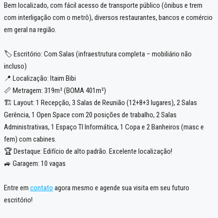
Bem localizado, com fácil acesso de transporte público (ônibus e trem
com interligação com o metrô), diversos restaurantes, bancos e comércio
em geral na região.
🏷️ Escritório: Com Salas (infraestrutura completa – mobiliário não
incluso)
📍 Localização: Itaim Bibi
📏 Metragem: 319m² (BOMA 401m²)
🏗️ Layout: 1 Recepção, 3 Salas de Reunião (12+8+3 lugares), 2 Salas
Gerência, 1 Open Space com 20 posições de trabalho, 2 Salas
Administrativas, 1 Espaço TI Informática, 1 Copa e 2 Banheiros (masc e
fem) com cabines.
🏆 Destaque: Edifício de alto padrão. Excelente localização!
🚙 Garagem: 10 vagas
Entre em
contato
agora mesmo e agende sua visita em seu futuro
escritório!