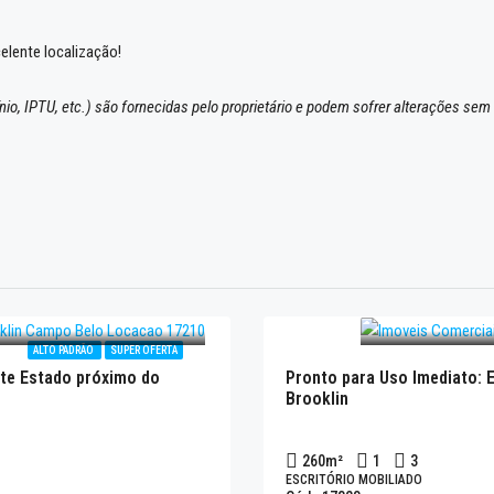
elente localização!
io, IPTU, etc.) são fornecidas pelo proprietário e podem sofrer alterações sem
ALTO PADRÃO
SUPER OFERTA
ente Estado próximo do
Pronto para Uso Imediato: E
Brooklin
260
m²
1
3
ESCRITÓRIO MOBILIADO