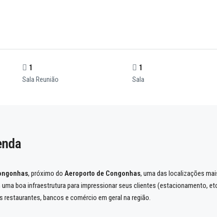
1
1
Sala Reunião
Sala
enda
Congonhas
, próximo do
Aeroporto de Congonhas
, uma das localizações ma
ma boa infraestrutura para impressionar seus clientes (estacionamento, etc)
s restaurantes, bancos e comércio em geral na região.